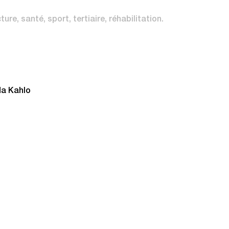
cture
santé
sport
tertiaire
réhabilitation
da Kahlo