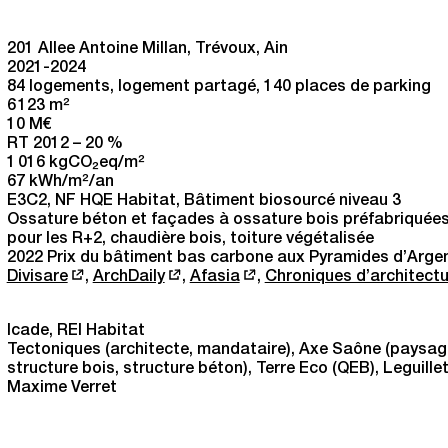
201 Allee Antoine Millan, Trévoux, Ain
2021-2024
84 logements, logement partagé, 140 places de parking
6 123 m
2
10 M€
RT 2012 – 20 %
1 016 kgCO
eq/m
2
2
67 kWh/m
2
/an
E3C2, NF HQE Habitat, Bâtiment biosourcé niveau 3
Ossature béton et façades à ossature bois préfabriquées 
pour les R+2, chaudière bois, toiture végétalisée
2022 Prix du bâtiment bas carbone aux Pyramides d’Arge
Divisare
,
ArchDaily
,
Afasia
,
Chroniques d’architectu
Icade, REI Habitat
Tectoniques (architecte, mandataire), Axe Saône (paysagis
structure bois, structure béton), Terre Eco (QEB), Leguil
Maxime Verret