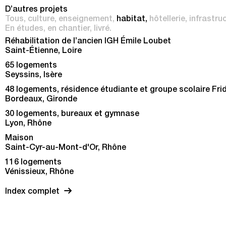
D’autres projets
Tous
culture
enseignement
habitat
hôtellerie
infrastru
En études
en chantier
livré
Réhabilitation de l’ancien IGH Émile Loubet
Saint-Étienne, Loire
65 logements
Seyssins, Isère
48 logements, résidence étudiante et groupe scolaire Fri
Bordeaux, Gironde
30 logements, bureaux et gymnase
Lyon, Rhône
Maison
Saint-Cyr-au-Mont-d'Or, Rhône
116 logements
Vénissieux, Rhône
Index complet