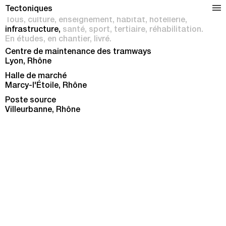
Sélection de projets
Tectoniques
Tous
culture
enseignement
habitat
hôtellerie
infrastructure
santé
sport
tertiaire
réhabilitation
En études
en chantier
livré
Centre de maintenance des tramways
Lyon, Rhône
Halle de marché
Marcy-l'Étoile, Rhône
Poste source
Villeurbanne, Rhône