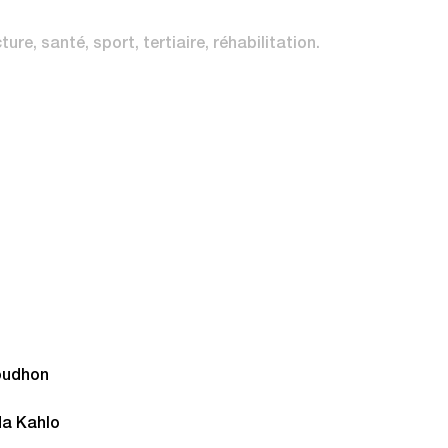
cture
santé
sport
tertiaire
réhabilitation
roudhon
da Kahlo