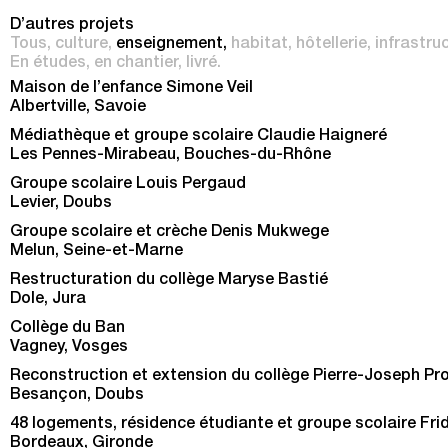
D’autres projets
Tous
culture
enseignement
habitat
hôtellerie
infrastru
En études
en chantier
livré
Maison de l’enfance Simone Veil
Albertville, Savoie
Médiathèque et groupe scolaire Claudie Haigneré
Les Pennes-Mirabeau, Bouches-du-Rhône
Groupe scolaire Louis Pergaud
Levier, Doubs
Groupe scolaire et crèche Denis Mukwege
Melun, Seine-et-Marne
Restructuration du collège Maryse Bastié
Dole, Jura
Collège du Ban
Vagney, Vosges
Reconstruction et extension du collège Pierre-Joseph P
Besançon, Doubs
48 logements, résidence étudiante et groupe scolaire Fri
Bordeaux, Gironde