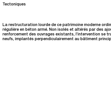
Transformation du groupe scolaire du Bouchet à Bonnevil
Tectoniques
La restructuration lourde de ce patrimoine moderne ordina
régulière en béton armé. Non isolés et altérés par des aj
renforcement des ouvrages existants, l’intervention se t
neufs, implantés perpendiculairement au bâtiment principa