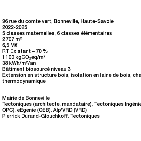
96 rue du comte vert, Bonneville, Haute-Savoie
2022-2025
5 classes maternelles, 6 classes élémentaires
2 707 m
2
6,5 M€
RT Existant – 70 %
1 100 kgCO
eq/m
2
2
38 kWh/m
2
/an
Bâtiment biosourcé niveau 3
Extension en structure bois, isolation en laine de bois, ch
thermodynamique
Mairie de Bonneville
Tectoniques (architecte, mandataire), Tectoniques Ingénieu
OPC), eEgenie (QEB), Alp'VRD (VRD)
Pierrick Durand-Glouchkoff, Tectoniques