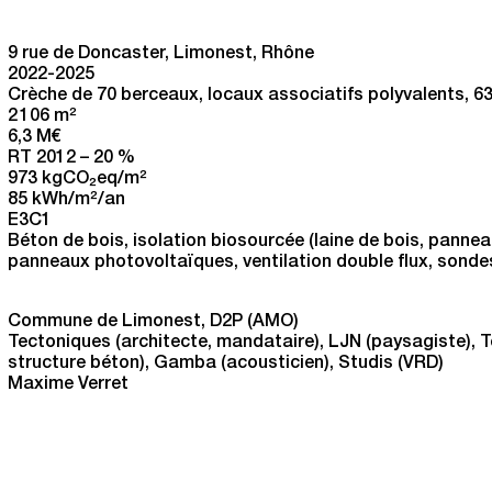
9 rue de Doncaster, Limonest, Rhône
2022-2025
Crèche de 70 berceaux, locaux associatifs polyvalents, 6
2 106 m
2
6,3 M€
RT 2012 – 20 %
973 kgCO
eq/m
2
2
85 kWh/m
2
/an
E3C1
Béton de bois, isolation biosourcée (laine de bois, pannea
panneaux photovoltaïques, ventilation double flux, sond
Commune de Limonest, D2P (AMO)
Tectoniques (architecte, mandataire), LJN (paysagiste), T
structure béton), Gamba (acousticien), Studis (VRD)
Maxime Verret