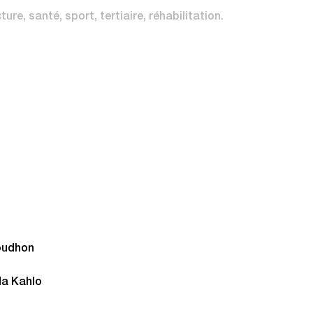
cture
santé
sport
tertiaire
réhabilitation
roudhon
da Kahlo