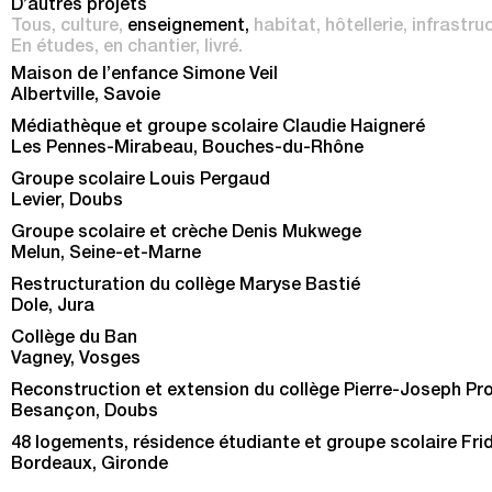
D’autres projets
Tous
culture
enseignement
habitat
hôtellerie
infrastru
En études
en chantier
livré
Maison de l’enfance Simone Veil
Albertville, Savoie
Médiathèque et groupe scolaire Claudie Haigneré
Les Pennes-Mirabeau, Bouches-du-Rhône
Groupe scolaire Louis Pergaud
Levier, Doubs
Groupe scolaire et crèche Denis Mukwege
Melun, Seine-et-Marne
Restructuration du collège Maryse Bastié
Dole, Jura
Collège du Ban
Vagney, Vosges
Reconstruction et extension du collège Pierre-Joseph P
Besançon, Doubs
48 logements, résidence étudiante et groupe scolaire Fri
Bordeaux, Gironde