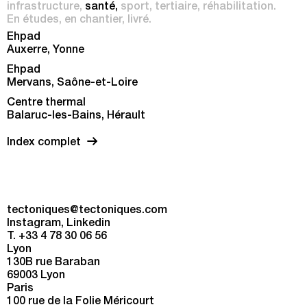
infrastructure
santé
sport
tertiaire
réhabilitation
En études
en chantier
livré
Ehpad
Auxerre, Yonne
Ehpad
Mervans, Saône-et-Loire
Centre thermal
Balaruc-les-Bains, Hérault
Index complet
tectoniques@tectoniques.com
Instagram
Linkedin
T. +33 4 78 30 06 56
Lyon
130B rue Baraban
69003 Lyon
Paris
100 rue de la Folie Méricourt