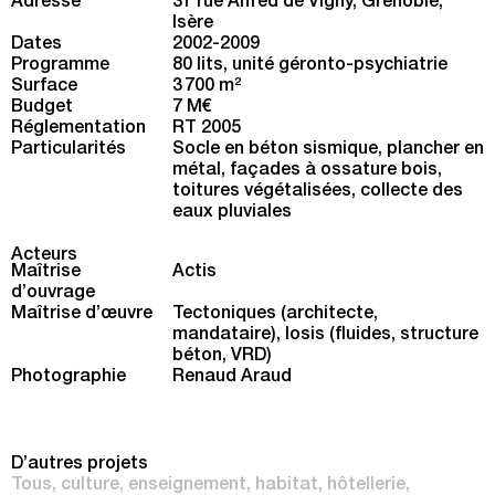
Adresse
31 rue Alfred de Vigny, Grenoble,
Isère
Dates
2002-2009
Programme
80 lits, unité géronto-psychiatrie
Surface
3 700 m
2
Budget
7 M€
Réglementation
RT 2005
Particularités
Socle en béton sismique, plancher en
métal, façades à ossature bois,
toitures végétalisées, collecte des
eaux pluviales
Acteurs
Maîtrise
Actis
d’ouvrage
Maîtrise d’œuvre
Tectoniques (architecte,
mandataire), Iosis (fluides, structure
béton, VRD)
Photographie
Renaud Araud
D’autres projets
Tous
culture
enseignement
habitat
hôtellerie