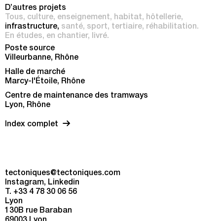
D’autres projets
Tous
culture
enseignement
habitat
hôtellerie
infrastructure
santé
sport
tertiaire
réhabilitation
En études
en chantier
livré
Poste source
Villeurbanne, Rhône
Halle de marché
Marcy-l'Étoile, Rhône
Centre de maintenance des tramways
Lyon, Rhône
Index complet
tectoniques@tectoniques.com
Instagram
Linkedin
T. +33 4 78 30 06 56
Lyon
130B rue Baraban
69003 Lyon