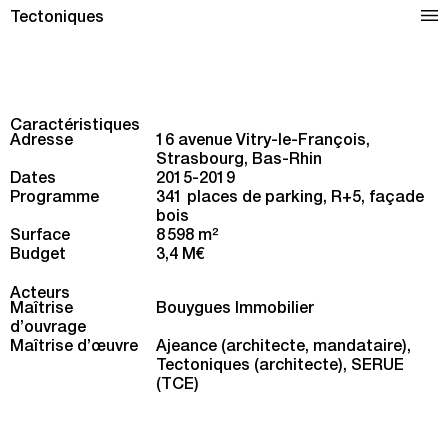
Parking silo à Strasbourg
Tectoniques
Caractéristiques
Adresse
16 avenue Vitry-le-François,
Strasbourg, Bas-Rhin
Dates
2015-2019
Programme
341 places de parking, R+5, façade
bois
Surface
8 598 m
2
Budget
3,4 M€
Acteurs
Maîtrise
Bouygues Immobilier
d’ouvrage
Maîtrise d’œuvre
Ajeance (architecte, mandataire),
Tectoniques (architecte), SERUE
(TCE)