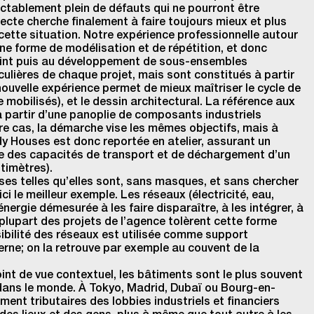
luctablement plein de défauts qui ne pourront être
tecte cherche finalement à faire toujours mieux et plus
 cette situation. Notre expérience professionnelle autour
ine forme de modélisation et de répétition, et donc
 point puis au développement de sous-ensembles
ulières de chaque projet, mais sont constitués à partir
ouvelle expérience permet de mieux maîtriser le cycle de
mobilisés), et le dessin architectural. La référence aux
 partir d’une panoplie de composants industriels
re cas, la démarche vise les mêmes objectifs, mais à
dy Houses est donc reportée en atelier, assurant un
le des capacités de transport et de déchargement d’un
timètres).
ses telles qu’elles sont, sans masques, et sans chercher
ci le meilleur exemple. Les réseaux (électricité, eau,
nergie démesurée à les faire disparaître, à les intégrer, à
lupart des projets de l’agence tolèrent cette forme
ibilité des réseaux est utilisée comme support
rne; on la retrouve par exemple au couvent de la
oint de vue contextuel, les bâtiments sont le plus souvent
 dans le monde. À Tokyo, Madrid, Dubaï ou Bourg-en-
ment tributaires des lobbies industriels et financiers