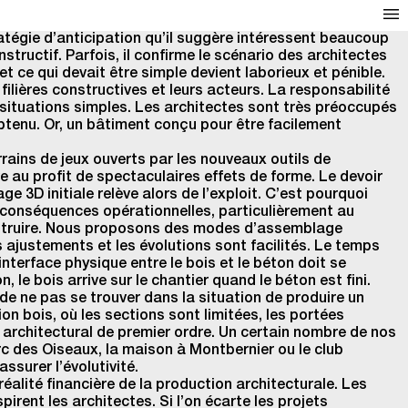
ratégie d’anticipation qu’il suggère intéressent beaucoup
tructif. Parfois, il confirme le scénario des architectes
et ce qui devait être simple devient laborieux et pénible.
ilières constructives et leurs acteurs. La responsabilité
 situations simples. Les architectes sont très préoccupés
 obtenu. Or, un bâtiment conçu pour être facilement
rains de jeux ouverts par les nouveaux outils de
e au profit de spectaculaires effets de forme. Le devoir
ge 3D initiale relève alors de l’exploit. C’est pourquoi
s conséquences opérationnelles, particulièrement au
onstruire. Nous proposons des modes d’assemblage
 ajustements et les évolutions sont facilités. Le temps
interface physique entre le bois et le béton doit se
 le bois arrive sur le chantier quand le béton est fini.
t de ne pas se trouver dans la situation de produire un
n bois, où les sections sont limitées, les portées
t architectural de premier ordre. Un certain nombre de nos
arc des Oiseaux, la maison à Montbernier ou le club
ssurer l’évolutivité.
éalité financière de la production architecturale. Les
rent les architectes. Si l’on écarte les projets