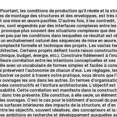
ourtant, les conditions de production qu’il révèle et la st
s de montage des structures et des enveloppes, est très ins
une mise en œuvre pacifiée. D’autres fois, il les contredit, 
ns, sont engendrés par des interfaces complexes entre les f
. Il provoque plus souvent des situations complexes que des
 bien peu par les conditions dans lesquelles ce résultat est
c un enchaînement naturel des séquences de mise en œuvre.
omplexité formelle et technique des projets. Les vastes ter
hitectes. Certains projets défient toute raison constructiv
hnique, budget, énergie, etc.). Construire fidèlement à l’ima
leure corrélation entre les intentions conceptuelles et se
lle avec un vocabulaire de formes simples et faciles à c
i préservent l’autonomie de chacun d’eux. Les réglages, les
lustrer ce point à travers notre pratique, nous dirons que l’
es ouvrages les uns dans les autres. En termes d’organisation,
des constructifs et l’écriture architecturale. L’objectif es
ilité. Cette corrélation est manifeste dans la constructio
donc très présente. Elle constitue, à elle seule, un élémen
 des ouvrages. C’est le cas pour le bâtiment d’accueil du p
 surfaces intérieures des impacts de la structure, et d’en a
e les objectifs, souvent idéalisés, des concepteurs et la r
es ambitions en recherche et développement auxquelles aspi