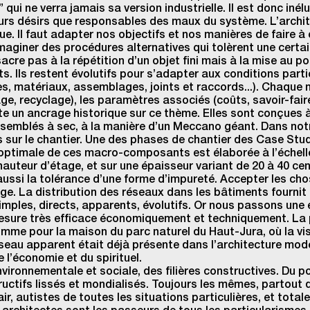
ui ne verra jamais sa version industrielle. Il est donc iné
 leurs désirs que responsables des maux du système. L’archi
ue. Il faut adapter nos objectifs et nos manières de faire à
 imaginer des procédures alternatives qui tolèrent une certa
sacre pas à la répétition d’un objet fini mais à la mise au
Ils restent évolutifs pour s’adapter aux conditions partic
 matériaux, assemblages, joints et raccords...). Chaque n
 recyclage), les paramètres associés (coûts, savoir-faire 
 un ancrage historique sur ce thème. Elles sont conçues à
 assemblés à sec, à la manière d’un Meccano géant. Dans not
s sur le chantier. Une des phases de chantier des Case Stu
le optimale de ces macro-composants est élaborée à l’échel
hauteur d’étage, et sur une épaisseur variant de 20 à 40 cen
aussi la tolérance d’une forme d’impureté. Accepter les cho
mage. La distribution des réseaux dans les bâtiments fournit i
imples, directs, apparents, évolutifs. Or nous passons une é
esure très efficace économiquement et techniquement. La p
omme pour la maison du parc naturel du Haut-Jura, où la vis
seau apparent était déjà présente dans l’architecture mode
e l’économie et du spirituel.
vironnementale et sociale, des filières constructives. Du p
uctifs lissés et mondialisés. Toujours les mêmes, partout
r, autistes de toutes les situations particulières, et totale