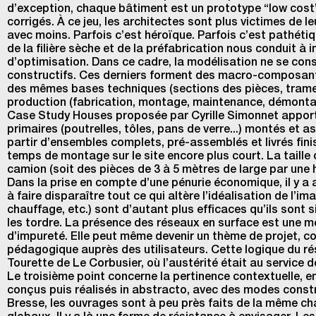
d’exception, chaque bâtiment est un prototype “low cost” q
corrigés. À ce jeu, les architectes sont plus victimes de
avec moins. Parfois c’est héroïque. Parfois c’est pathétiq
de la filière sèche et de la préfabrication nous conduit à
d’optimisation. Dans ce cadre, la modélisation ne se con
constructifs. Ces derniers forment des macro-composants. 
des mêmes bases techniques (sections des pièces, trames,
production (fabrication, montage, maintenance, démontage,
Case Study Houses proposée par Cyrille Simonnet apporte
primaires (poutrelles, tôles, pans de verre...) montés et
partir d’ensembles complets, pré-assemblés et livrés fini
temps de montage sur le site encore plus court. La tail
camion (soit des pièces de 3 à 5 mètres de large par une 
Dans la prise en compte d’une pénurie économique, il y a 
à faire disparaître tout ce qui altère l’idéalisation de l’i
chauffage, etc.) sont d’autant plus efficaces qu’ils sont s
les tordre. La présence des réseaux en surface est une m
d’impureté. Elle peut même devenir un thème de projet, c
pédagogique auprès des utilisateurs. Cette logique du ré
Tourette de Le Corbusier, où l’austérité était au service d
Le troisième point concerne la pertinence contextuelle, en
conçus puis réalisés in abstracto, avec des modes constr
Bresse, les ouvrages sont à peu près faits de la même chai