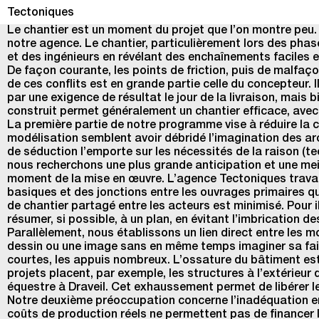
Tectoniques
Construire à sec
Le chantier est un moment du projet que l’on montre peu. P
notre agence. Le chantier, particulièrement lors des phase
et des ingénieurs en révélant des enchaînements faciles et 
De façon courante, les points de friction, puis de malfaço
de ces conflits est en grande partie celle du concepteur
par une exigence de résultat le jour de la livraison, mais
construit permet généralement un chantier efficace, ave
La première partie de notre programme vise à réduire la c
modélisation semblent avoir débridé l’imagination des arc
de séduction l’emporte sur les nécessités de la raison (tec
nous recherchons une plus grande anticipation et une meil
moment de la mise en œuvre. L’agence Tectoniques travai
basiques et des jonctions entre les ouvrages primaires qu
de chantier partagé entre les acteurs est minimisé. Pour il
résumer, si possible, à un plan, en évitant l’imbrication d
Parallèlement, nous établissons un lien direct entre les mo
dessin ou une image sans en même temps imaginer sa faisab
courtes, les appuis nombreux. L’ossature du bâtiment est 
projets placent, par exemple, les structures à l’extérieur
équestre à Draveil. Cet exhaussement permet de libérer les
Notre deuxième préoccupation concerne l’inadéquation entr
coûts de production réels ne permettent pas de financer l